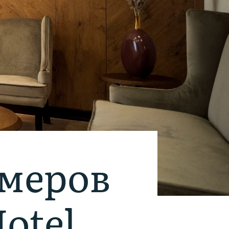
меров
otel