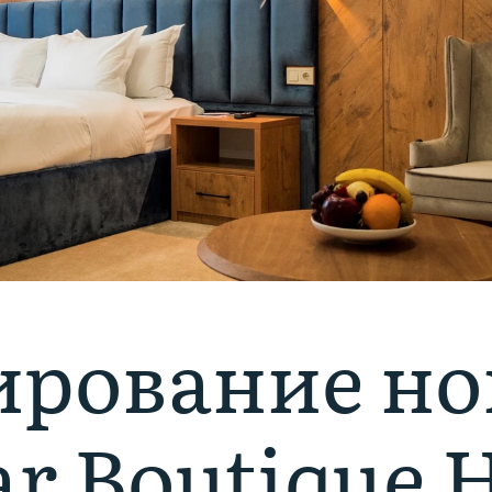
ирование но
ar Boutique H