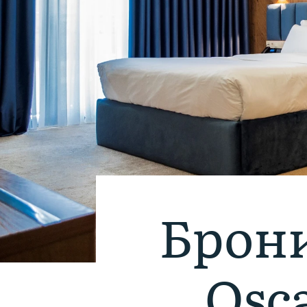
Брон
Osc