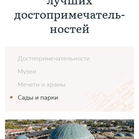
достопримеча­тель­
ностей
Достопримечательности
Музеи
Мечети и храмы
Сады и парки